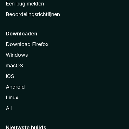
t
Een bug melden
a
Beoordelingsrichtlijnen
r
t
p
Downloaden
a
Download Firefox
g
Windows
i
n
macOS
a
iOS
Android
Linux
All
Nieuwste builds