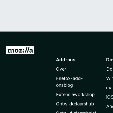
N
a
Add-ons
Do
a
Over
Do
r
M
Firefox-add-
Wi
o
onsblog
ma
z
Extensieworkshop
i
iO
l
Ontwikkelaarshub
An
l