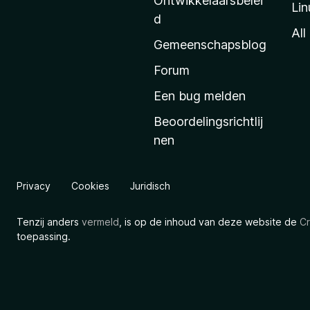
Ontwikkelaarsbelei
Lin
a
d
’
All
Gemeenschapsblog
s
s
Forum
t
Een bug melden
a
Beoordelingsrichtlij
r
nen
t
p
a
Privacy
Cookies
Juridisch
g
i
Tenzij anders
vermeld
, is op de inhoud van deze website de
Cr
n
toepassing.
a