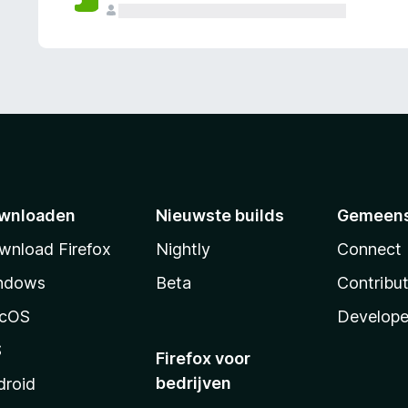
wnloaden
Nieuwste builds
Gemeen
wnload Firefox
Nightly
Connect
ndows
Beta
Contribu
cOS
Develope
S
Firefox voor
bedrijven
droid