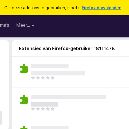
Om deze add-ons te gebruiken, moet u
Firefox downloaden
.
ma’s
Meer…
Extensies van Firefox-gebruiker 18111478
E
r
z
i
j
n
E
n
r
o
z
g
i