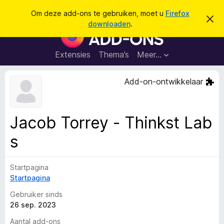
Z
Aanmelden
Om deze add-ons te gebruiken, moet u
Firefox
D
o
downloaden
.
i
A
e
t
d
b
k
e
d
Extensies
Thema’s
Meer…
e
r
-
i
n
c
o
Add-on-ontwikkelaar
h
n
t
v
s
e
v
r
Jacob Torrey - Thinkst Lab
b
o
e
s
o
r
g
r
e
F
n
Startpagina
i
Startpagina
r
Gebruiker sinds
e
26 sep. 2023
f
o
Aantal add-ons