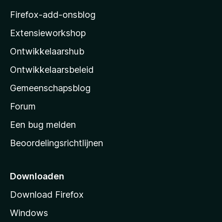
w
r
z
a
Firefox-add-onsblog
i
a
i
n
Extensieworkshop
r
g
l
d
e
Ontwikkelaarshub
l
e
n
r
a
Ontwikkelaarsbeleid
i
’
n
Gemeenschapsblog
s
g
s
Forum
e
n
t
Een bug melden
a
Beoordelingsrichtlijnen
r
t
p
Downloaden
a
Download Firefox
g
Windows
i