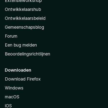
Extensieworkshop
r
l
d
Ontwikkelaarshub
l
e
r
a
Ontwikkelaarsbeleid
i
’
n
Gemeenschapsblog
s
g
s
Forum
e
n
t
Een bug melden
a
Beoordelingsrichtlijnen
r
t
p
Downloaden
a
Download Firefox
g
Windows
i
n
macOS
a
iOS