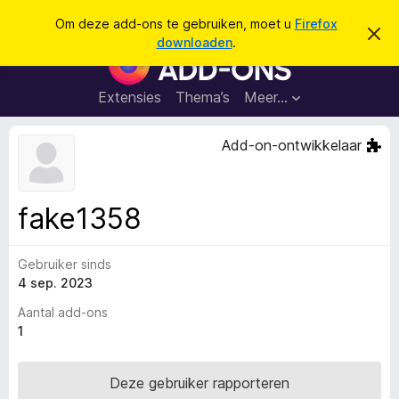
Z
Aanmelden
Om deze add-ons te gebruiken, moet u
Firefox
D
o
downloaden
.
i
A
e
t
d
b
k
e
d
Extensies
Thema’s
Meer…
e
r
-
i
n
c
o
Add-on-ontwikkelaar
h
n
t
v
s
e
v
r
fake1358
b
o
e
o
r
g
Gebruiker sinds
r
e
4 sep. 2023
F
n
i
Aantal add-ons
r
1
e
f
Deze gebruiker rapporteren
o