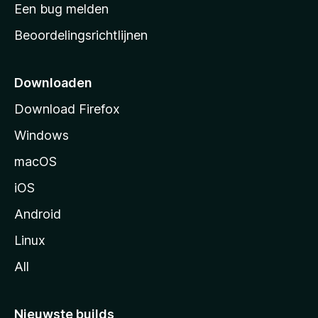
t
Een bug melden
a
Beoordelingsrichtlijnen
r
t
p
Downloaden
a
Download Firefox
g
Windows
i
n
macOS
a
iOS
Android
Linux
All
Nieuwste builds