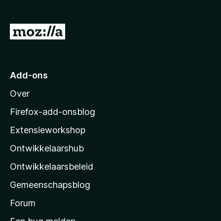
x
B
N
r
a
o
a
w
s
r
Add-ons
e
M
r
Over
o
z
Firefox-add-onsblog
i
Extensieworkshop
l
Ontwikkelaarshub
l
a
Ontwikkelaarsbeleid
’
Gemeenschapsblog
s
s
Forum
t