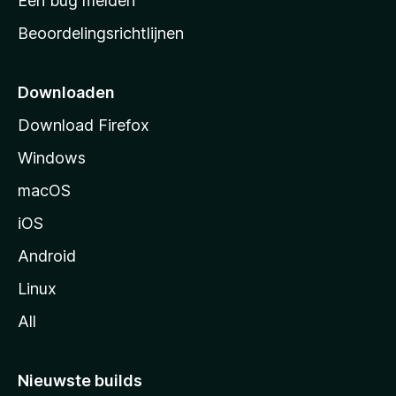
Een bug melden
a
Beoordelingsrichtlijnen
r
t
p
Downloaden
a
Download Firefox
g
Windows
i
n
macOS
a
iOS
Android
Linux
All
Nieuwste builds