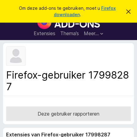
Z
Aanmelden
Om deze add-ons te gebruiken, moet u
Firefox
D
o
downloaden
.
i
A
e
t
d
b
k
e
d
Extensies
Thema’s
Meer…
e
r
-
i
n
c
o
h
n
t
v
s
e
v
r
Firefox-gebruiker 1799828
b
o
e
7
o
r
g
r
e
F
n
i
r
Deze gebruiker rapporteren
e
f
Extensies van Firefox-gebruiker 17998287
o