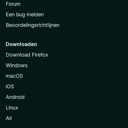
s
Forum
e
n
t
Een bug melden
a
Beoordelingsrichtlijnen
r
t
p
Downloaden
a
Download Firefox
g
Windows
i
n
macOS
a
iOS
Android
Linux
All