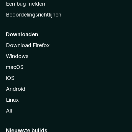
t
Een bug melden
a
Beoordelingsrichtlijnen
r
t
p
Downloaden
a
Download Firefox
g
Windows
i
n
macOS
a
iOS
Android
Linux
All
Nieuwste builds