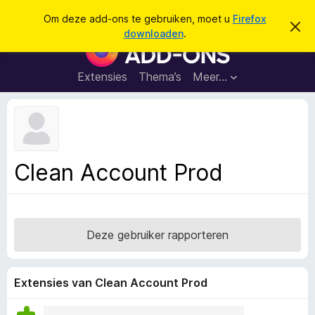
Z
Aanmelden
Om deze add-ons te gebruiken, moet u
Firefox
D
o
downloaden
.
i
A
e
t
d
b
k
e
d
Extensies
Thema’s
Meer…
e
r
-
i
n
c
o
h
n
t
v
s
e
v
r
Clean Account Prod
b
o
e
o
r
g
r
e
F
n
Deze gebruiker rapporteren
i
r
e
Extensies van Clean Account Prod
f
o