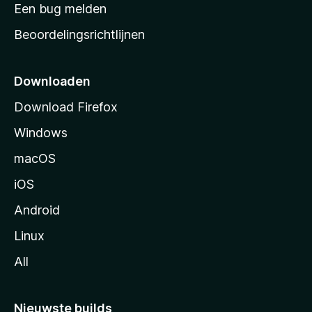
t
Een bug melden
a
Beoordelingsrichtlijnen
r
t
p
Downloaden
a
Download Firefox
g
Windows
i
n
macOS
a
iOS
Android
Linux
All
Nieuwste builds