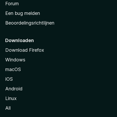
s
Forum
e
n
t
Een bug melden
a
Beoordelingsrichtlijnen
r
t
p
Downloaden
a
Download Firefox
g
Windows
i
n
macOS
a
iOS
Android
Linux
All