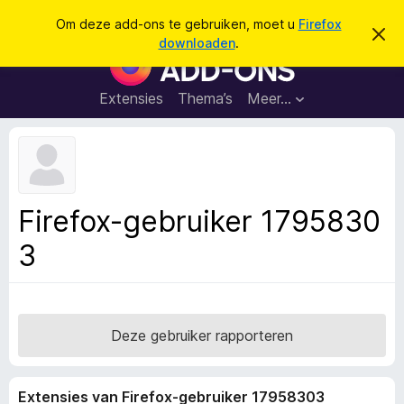
Z
Aanmelden
Om deze add-ons te gebruiken, moet u
Firefox
D
o
downloaden
.
i
A
e
t
d
b
k
e
d
Extensies
Thema’s
Meer…
e
r
-
i
n
c
o
h
n
t
v
s
e
v
r
Firefox-gebruiker 1795830
b
o
e
3
o
r
g
r
e
F
n
i
r
Deze gebruiker rapporteren
e
f
Extensies van Firefox-gebruiker 17958303
o