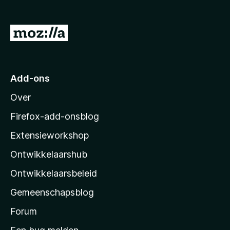
x
B
N
r
a
o
a
w
s
r
Add-ons
e
M
r
Over
o
z
Firefox-add-onsblog
i
Extensieworkshop
l
Ontwikkelaarshub
l
a
Ontwikkelaarsbeleid
’
Gemeenschapsblog
s
s
Forum
t