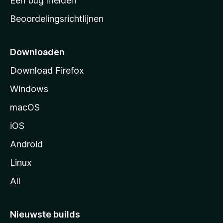
Een bug melden
a
Beoordelingsrichtlijnen
r
t
p
Downloaden
a
Download Firefox
g
Windows
i
n
macOS
a
iOS
Android
Linux
All
Nieuwste builds