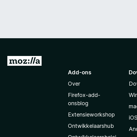
N
a
Add-ons
Do
a
Over
Do
r
M
Firefox-add-
Wi
o
onsblog
ma
z
Extensieworkshop
i
iO
l
Ontwikkelaarshub
An
l