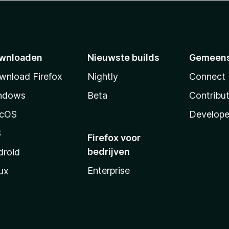
wnloaden
Nieuwste builds
Gemeen
wnload Firefox
Nightly
Connect
ndows
Beta
Contribu
cOS
Develope
S
Firefox voor
bedrijven
droid
Enterprise
ux