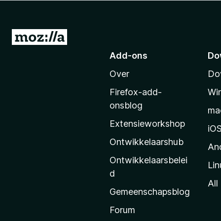
x
B
r
N
o
a
Add-ons
Do
w
a
s
Over
Do
r
e
M
r
Firefox-add-
Wi
o
onsblog
ma
z
Extensieworkshop
i
iO
l
Ontwikkelaarshub
An
l
Ontwikkelaarsbelei
Lin
a
d
’
All
Gemeenschapsblog
s
s
Forum