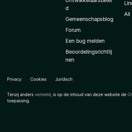
Ontwikkelaarsbelei
Lin
a
d
’
All
Gemeenschapsblog
s
s
Forum
t
Een bug melden
a
Beoordelingsrichtlij
r
nen
t
p
a
Privacy
Cookies
Juridisch
g
i
Tenzij anders
vermeld
, is op de inhoud van deze website de
Cr
n
toepassing.
a