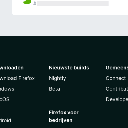
wnloaden
Nieuwste builds
Gemeen
wnload Firefox
Nightly
Connect
ndows
Beta
Contribu
cOS
Develope
S
Firefox voor
bedrijven
droid