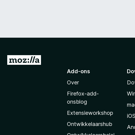
N
a
Add-ons
Do
a
Over
Do
r
M
Firefox-add-
Wi
o
onsblog
ma
z
Extensieworkshop
i
iO
l
Ontwikkelaarshub
An
l