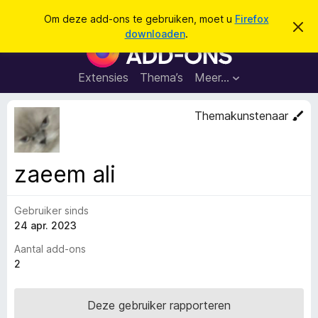
Z
Aanmelden
Om deze add-ons te gebruiken, moet u
Firefox
D
o
downloaden
.
i
A
e
t
d
b
k
e
d
Extensies
Thema’s
Meer…
e
r
-
i
n
c
o
Themakunstenaar
h
n
t
v
s
e
v
r
zaeem ali
b
o
e
o
r
g
Gebruiker sinds
r
e
24 apr. 2023
F
n
i
Aantal add-ons
r
2
e
f
Deze gebruiker rapporteren
o