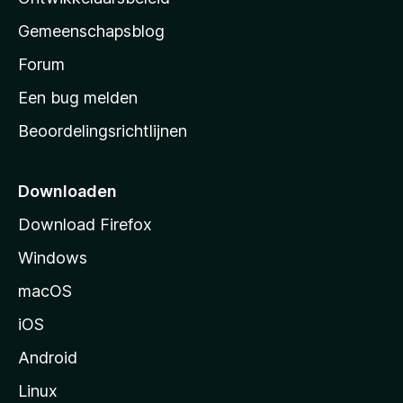
i
’
n
Gemeenschapsblog
s
g
s
Forum
e
n
t
Een bug melden
a
Beoordelingsrichtlijnen
r
t
p
Downloaden
a
Download Firefox
g
Windows
i
n
macOS
a
iOS
Android
Linux