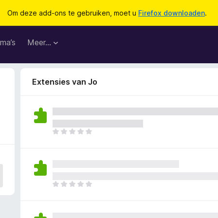
Om deze add-ons te gebruiken, moet u
Firefox downloaden
.
ma’s
Meer…
Extensies van Jo
E
r
z
i
j
n
E
n
r
o
z
g
i