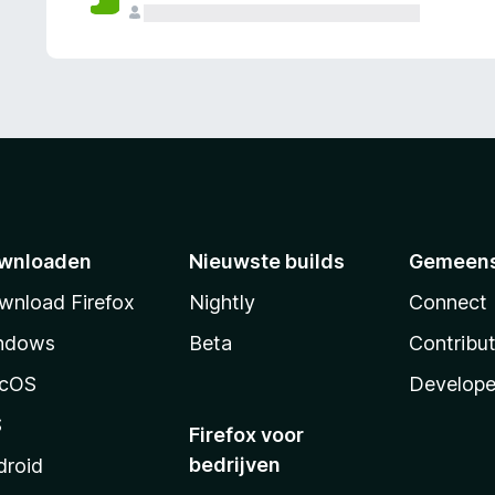
wnloaden
Nieuwste builds
Gemeen
wnload Firefox
Nightly
Connect
ndows
Beta
Contribu
cOS
Develope
S
Firefox voor
bedrijven
droid