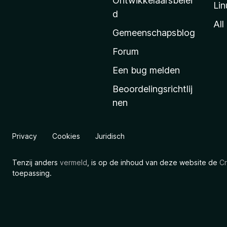
Ontwikkelaarsbelei
Lin
a
d
’
All
Gemeenschapsblog
s
s
Forum
t
Een bug melden
a
Beoordelingsrichtlij
r
nen
t
p
a
Privacy
Cookies
Juridisch
g
i
Tenzij anders
vermeld
, is op de inhoud van deze website de
Cr
n
toepassing.
a