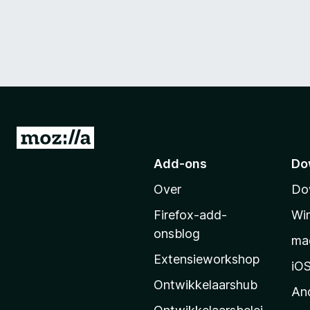
N
a
Add-ons
Do
a
Over
Do
r
M
Firefox-add-
Wi
o
onsblog
ma
z
Extensieworkshop
i
iO
l
Ontwikkelaarshub
An
l