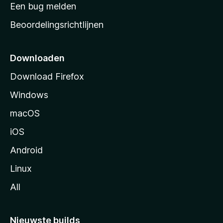
t
Een bug melden
a
Beoordelingsrichtlijnen
r
t
p
Downloaden
a
Download Firefox
g
Windows
i
n
macOS
a
iOS
Android
Linux
All
Nieuwste builds