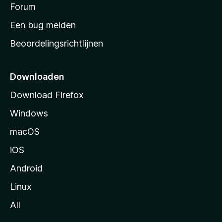
s
Forum
e
n
t
Een bug melden
a
Beoordelingsrichtlijnen
r
t
p
Downloaden
a
Download Firefox
g
Windows
i
n
macOS
a
iOS
Android
Linux
All