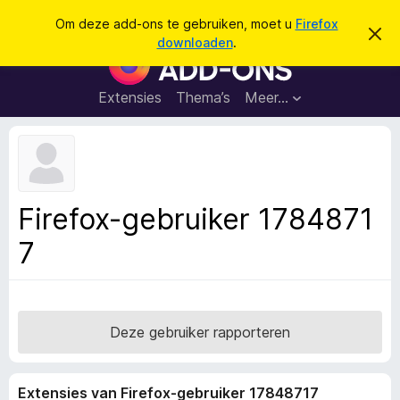
Z
Aanmelden
Om deze add-ons te gebruiken, moet u
Firefox
D
o
downloaden
.
i
A
e
t
d
b
k
e
d
Extensies
Thema’s
Meer…
e
r
-
i
n
c
o
h
n
t
v
s
e
v
r
Firefox-gebruiker 1784871
b
o
e
7
o
r
g
r
e
F
n
i
r
Deze gebruiker rapporteren
e
f
Extensies van Firefox-gebruiker 17848717
o