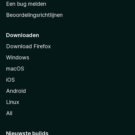
t
Een bug melden
a
Beoordelingsrichtlijnen
r
t
p
Downloaden
a
Download Firefox
g
Windows
i
n
macOS
a
iOS
Android
Linux
All
Nieuwste builds