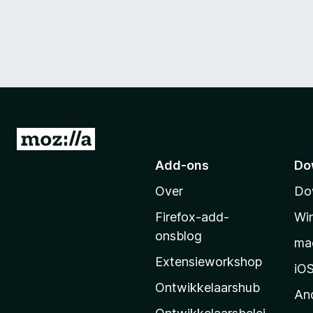
N
a
Add-ons
Do
a
Over
Do
r
M
Firefox-add-
Wi
o
onsblog
ma
z
Extensieworkshop
i
iO
l
Ontwikkelaarshub
An
l