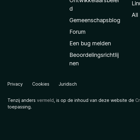
Ontwikkelaarsbelei
Lin
a
d
’
All
Gemeenschapsblog
s
s
Forum
t
Een bug melden
a
Beoordelingsrichtlij
r
nen
t
p
a
Privacy
Cookies
Juridisch
g
i
Tenzij anders
vermeld
, is op de inhoud van deze website de
Cr
n
toepassing.
a