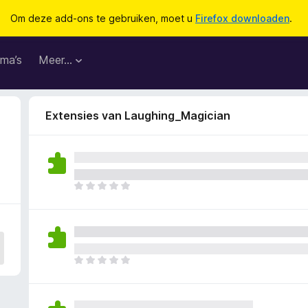
Om deze add-ons te gebruiken, moet u
Firefox downloaden
.
ma’s
Meer…
Extensies van Laughing_Magician
E
r
z
i
j
n
E
n
r
o
z
g
i