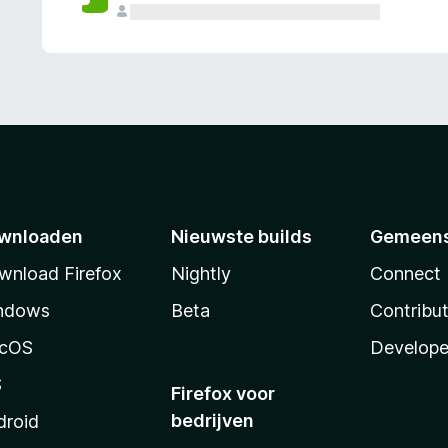
wnloaden
Nieuwste builds
Gemeen
wnload Firefox
Nightly
Connect
ndows
Beta
Contribu
cOS
Develope
S
Firefox voor
bedrijven
droid