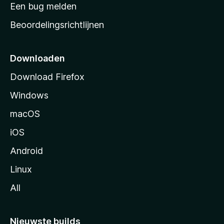
t
Een bug melden
a
Beoordelingsrichtlijnen
r
t
p
Downloaden
a
Download Firefox
g
Windows
i
n
macOS
a
iOS
Android
Linux
All
Nieuwste builds