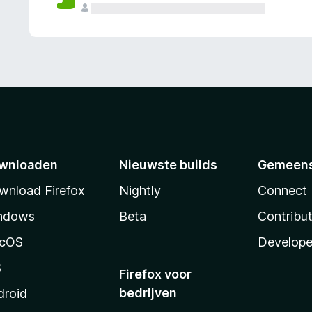
wnloaden
Nieuwste builds
Gemeen
wnload Firefox
Nightly
Connect
ndows
Beta
Contribu
cOS
Develope
S
Firefox voor
bedrijven
droid