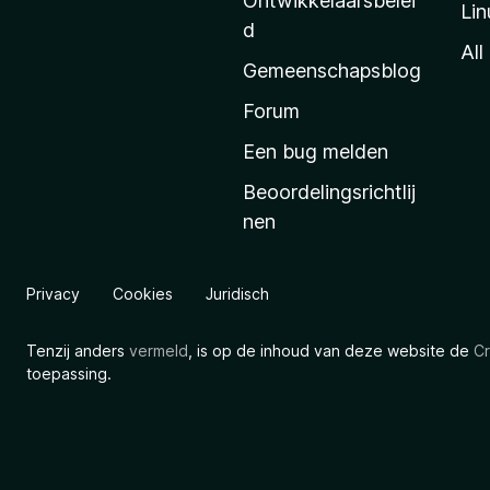
Ontwikkelaarsbelei
Lin
a
d
’
All
Gemeenschapsblog
s
s
Forum
t
Een bug melden
a
Beoordelingsrichtlij
r
nen
t
p
a
Privacy
Cookies
Juridisch
g
i
Tenzij anders
vermeld
, is op de inhoud van deze website de
Cr
n
toepassing.
a