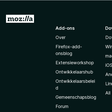
x
B
r
N
o
a
Add-ons
Do
w
a
s
Over
Do
r
e
M
r
Firefox-add-
Wi
o
onsblog
ma
z
Extensieworkshop
i
iO
l
Ontwikkelaarshub
An
l
Ontwikkelaarsbelei
Lin
a
d
’
All
Gemeenschapsblog
s
s
Forum