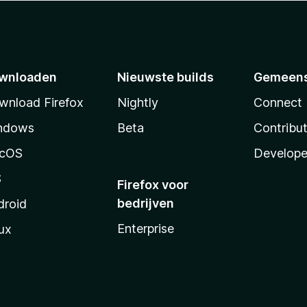
wnloaden
Nieuwste builds
Gemeen
wnload Firefox
Nightly
Connect
ndows
Beta
Contribu
cOS
Develope
S
Firefox voor
bedrijven
droid
Enterprise
ux