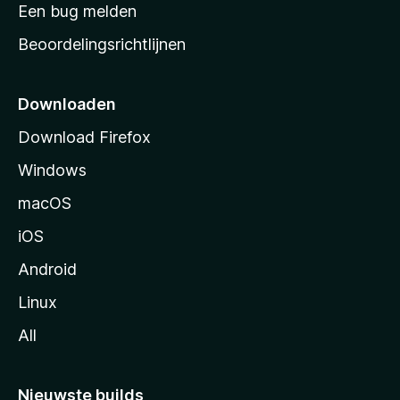
t
Een bug melden
a
Beoordelingsrichtlijnen
r
t
p
Downloaden
a
Download Firefox
g
Windows
i
n
macOS
a
iOS
Android
Linux
All
Nieuwste builds