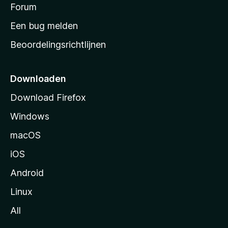
s
Forum
e
n
t
Een bug melden
a
Beoordelingsrichtlijnen
r
t
p
Downloaden
a
Download Firefox
g
Windows
i
n
macOS
a
iOS
Android
Linux
All