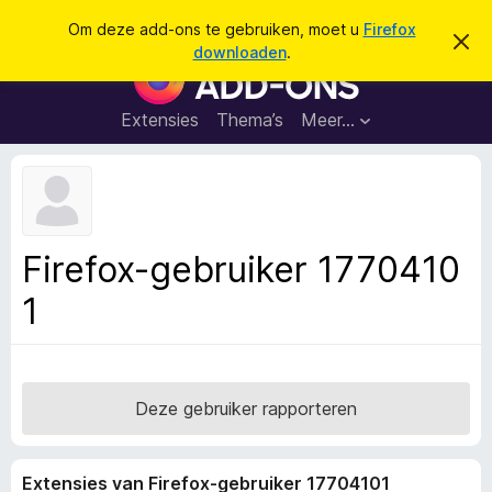
Z
Aanmelden
Om deze add-ons te gebruiken, moet u
Firefox
D
o
downloaden
.
i
A
e
t
d
b
k
e
d
Extensies
Thema’s
Meer…
e
r
-
i
n
c
o
h
n
t
v
s
e
v
r
Firefox-gebruiker 1770410
b
o
e
1
o
r
g
r
e
F
n
i
r
Deze gebruiker rapporteren
e
f
Extensies van Firefox-gebruiker 17704101
o