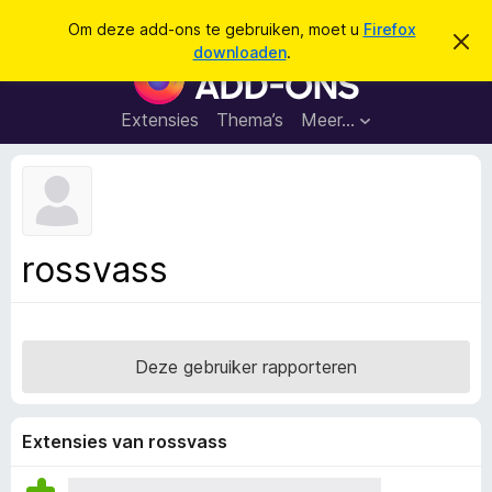
Z
Aanmelden
Om deze add-ons te gebruiken, moet u
Firefox
D
o
downloaden
.
i
A
e
t
d
b
k
e
d
Extensies
Thema’s
Meer…
e
r
-
i
n
c
o
h
n
t
v
s
e
v
r
rossvass
b
o
e
o
r
g
r
e
F
n
Deze gebruiker rapporteren
i
r
e
Extensies van rossvass
f
o