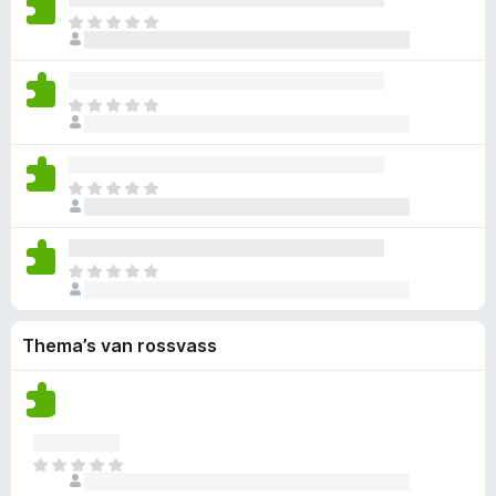
d
e
i
n
a
o
E
e
e
j
g
a
g
r
r
n
n
e
r
g
z
i
w
n
n
d
e
i
n
a
o
E
e
e
j
g
a
g
r
r
n
n
e
r
g
z
i
w
n
n
d
e
i
n
a
o
E
e
e
j
g
a
g
r
r
n
n
e
r
g
z
i
w
n
n
d
e
i
n
a
o
E
e
e
j
g
a
g
r
r
n
n
e
r
g
z
i
w
n
n
d
e
Thema’s van rossvass
i
n
a
o
e
e
j
g
a
g
r
n
n
e
r
g
i
w
n
n
d
e
n
a
o
e
e
g
a
g
r
E
n
e
r
g
i
r
w