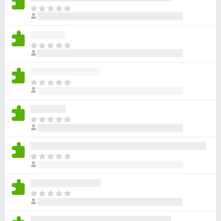
x
E
r
B
z
r
i
o
E
j
w
r
n
z
s
n
i
e
o
E
j
r
g
r
n
g
z
n
e
i
o
E
e
j
g
r
n
n
g
z
w
n
e
i
a
o
E
e
j
a
g
r
n
n
r
g
z
w
n
d
e
i
a
o
E
e
e
j
a
g
r
r
n
n
r
g
z
i
w
n