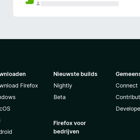
wnloaden
Nieuwste builds
Gemeen
wnload Firefox
Nightly
Connect
ndows
Beta
Contribu
cOS
Develope
S
Firefox voor
bedrijven
droid