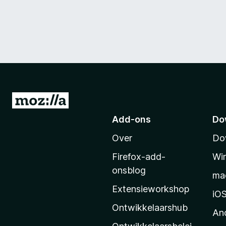
N
a
Add-ons
Do
a
Over
Do
r
M
Firefox-add-
Wi
o
onsblog
ma
z
Extensieworkshop
i
iO
l
Ontwikkelaarshub
An
l