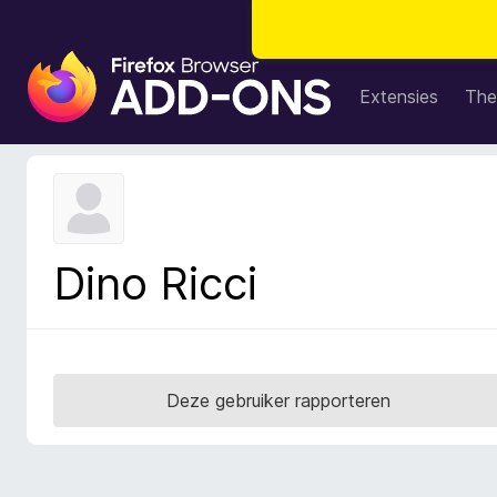
A
d
Extensies
The
d
-
o
n
s
v
Dino Ricci
o
o
r
F
i
Deze gebruiker rapporteren
r
e
f
o