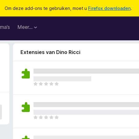
Om deze add-ons te gebruiken, moet u
Firefox downloaden
.
ma’s
Meer…
Extensies van Dino Ricci
E
r
z
i
j
n
E
n
r
o
z
g
i