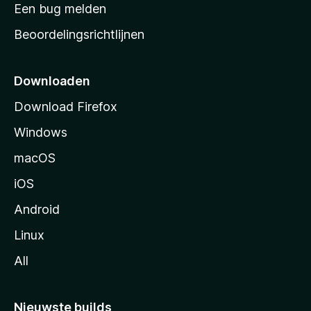
t
Een bug melden
a
Beoordelingsrichtlijnen
r
t
p
Downloaden
a
Download Firefox
g
Windows
i
n
macOS
a
iOS
Android
Linux
All
Nieuwste builds