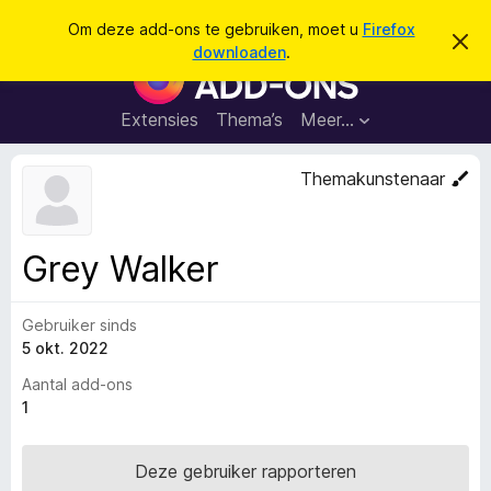
Z
Aanmelden
Om deze add-ons te gebruiken, moet u
Firefox
D
o
downloaden
.
i
A
e
t
d
b
k
e
d
Extensies
Thema’s
Meer…
e
r
-
i
n
c
o
Themakunstenaar
h
n
t
v
s
e
v
r
Grey Walker
b
o
e
o
r
g
Gebruiker sinds
r
e
5 okt. 2022
F
n
i
Aantal add-ons
r
1
e
f
Deze gebruiker rapporteren
o