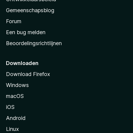
i
’
n
Gemeenschapsblog
s
g
s
Forum
e
n
t
Een bug melden
a
Beoordelingsrichtlijnen
r
t
p
Downloaden
a
Download Firefox
g
Windows
i
n
macOS
a
iOS
Android
Linux