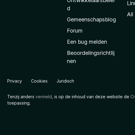
Ontwikkelaarsbelei
Lin
a
d
’
All
Gemeenschapsblog
s
s
Forum
t
Een bug melden
a
Beoordelingsrichtlij
r
nen
t
p
a
Privacy
Cookies
Juridisch
g
i
Tenzij anders
vermeld
, is op de inhoud van deze website de
Cr
n
toepassing.
a