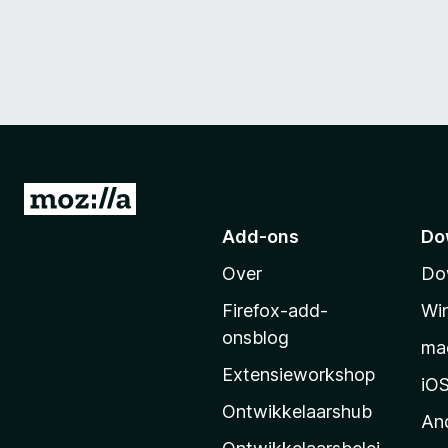
N
a
Add-ons
Do
a
Over
Do
r
M
Firefox-add-
Wi
o
onsblog
ma
z
Extensieworkshop
i
iO
l
Ontwikkelaarshub
An
l