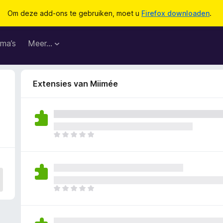
Om deze add-ons te gebruiken, moet u
Firefox downloaden
.
ma’s
Meer…
Extensies van Miimée
E
r
z
i
j
n
E
n
r
o
z
g
i