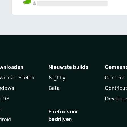
wnloaden
Nieuwste builds
Gemeen
wnload Firefox
Nightly
Connect
ndows
Beta
Contribu
cOS
Develope
S
Firefox voor
bedrijven
droid