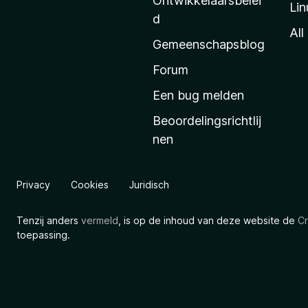
Ontwikkelaarsbelei
Lin
a
d
’
All
Gemeenschapsblog
s
s
Forum
t
Een bug melden
a
Beoordelingsrichtlij
r
nen
t
p
a
Privacy
Cookies
Juridisch
g
i
Tenzij anders
vermeld
, is op de inhoud van deze website de
Cr
n
toepassing.
a