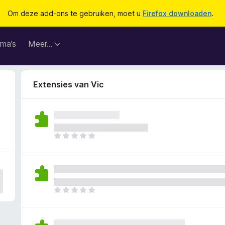
Om deze add-ons te gebruiken, moet u
Firefox downloaden
.
ma’s
Meer…
Extensies van Vic
E
r
z
i
j
n
E
n
r
o
z
g
i