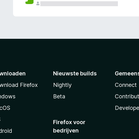
wnloaden
Nieuwste builds
Gemeen
wnload Firefox
Nightly
Connect
ndows
Beta
Contribu
cOS
Develope
S
Firefox voor
bedrijven
droid