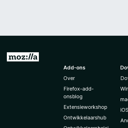
N
a
Add-ons
Do
a
Over
Do
r
M
Firefox-add-
Wi
o
onsblog
ma
z
Extensieworkshop
i
iO
l
Ontwikkelaarshub
An
l