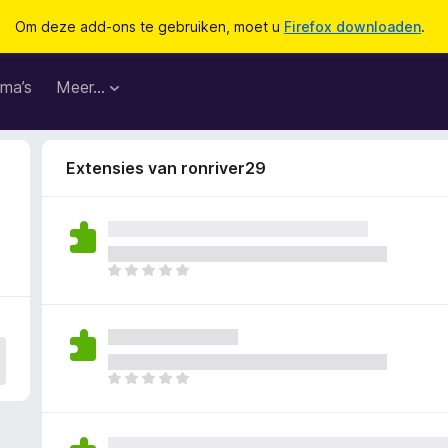
Om deze add-ons te gebruiken, moet u
Firefox downloaden
.
ma’s
Meer…
Extensies van ronriver29
E
r
z
i
j
n
E
n
r
o
z
g
i