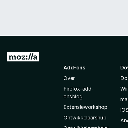
N
a
Add-ons
Do
a
Over
Do
r
M
Firefox-add-
Wi
o
onsblog
ma
z
Extensieworkshop
i
iO
l
Ontwikkelaarshub
An
l