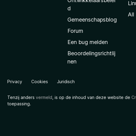
Ontwikkelaarsbelei
Lin
a
d
’
All
Gemeenschapsblog
s
s
Forum
t
Een bug melden
a
Beoordelingsrichtlij
r
nen
t
p
a
Privacy
Cookies
Juridisch
g
i
Tenzij anders
vermeld
, is op de inhoud van deze website de
Cr
n
toepassing.
a