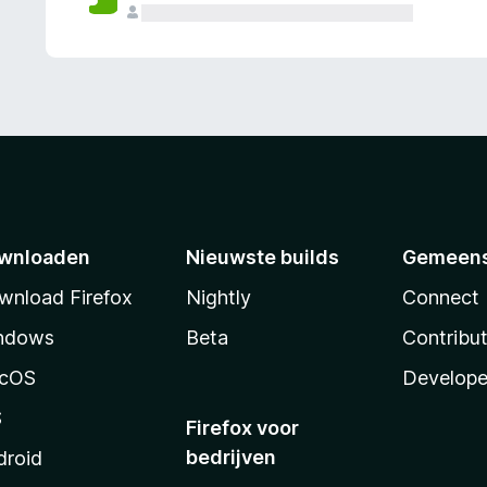
wnloaden
Nieuwste builds
Gemeen
wnload Firefox
Nightly
Connect
ndows
Beta
Contribu
cOS
Develope
S
Firefox voor
bedrijven
droid