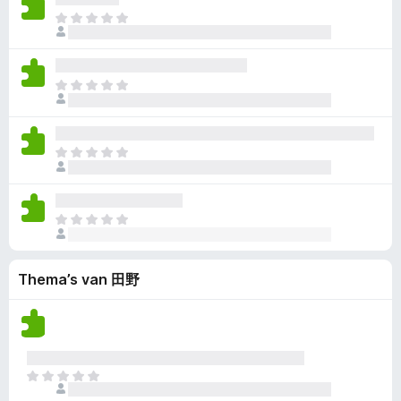
d
e
i
n
a
o
E
e
e
j
g
a
g
r
r
n
n
e
r
g
z
i
w
n
n
d
e
i
n
a
o
E
e
e
j
g
a
g
r
r
n
n
e
r
g
z
i
w
n
n
d
e
i
n
a
o
E
e
e
j
g
a
g
r
r
n
n
e
r
g
z
i
w
n
n
d
e
i
n
a
o
E
e
e
j
g
a
g
r
r
n
n
e
r
g
z
i
w
n
n
d
e
Thema’s van 田野
i
n
a
o
e
e
j
g
a
g
r
n
n
e
r
g
i
w
n
n
d
e
n
a
o
e
e
g
a
g
r
E
n
e
r
g
i
r
w