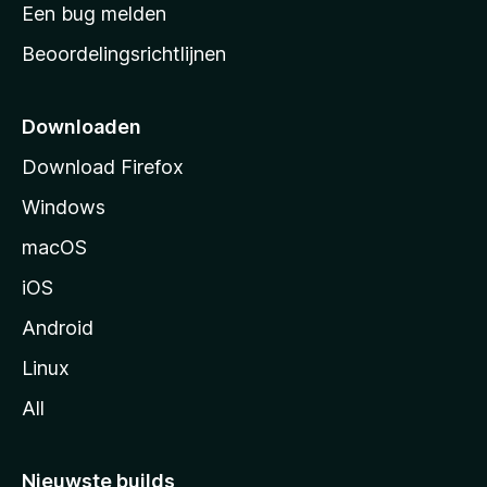
t
Een bug melden
a
Beoordelingsrichtlijnen
r
t
p
Downloaden
a
Download Firefox
g
Windows
i
n
macOS
a
iOS
Android
Linux
All
Nieuwste builds