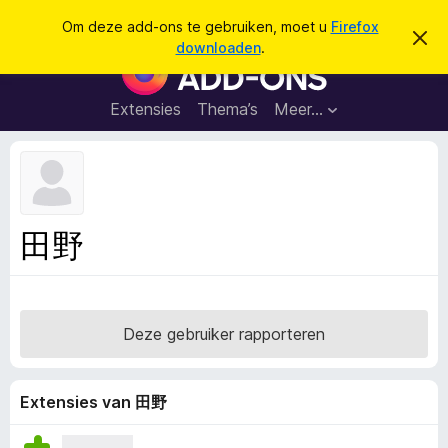
Z
Aanmelden
Om deze add-ons te gebruiken, moet u
Firefox
D
o
downloaden
.
i
A
e
t
d
b
k
e
d
Extensies
Thema’s
Meer…
e
r
-
i
n
c
o
h
n
t
v
s
e
v
r
田野
b
o
e
o
r
g
r
e
F
n
Deze gebruiker rapporteren
i
r
e
Extensies van 田野
f
o