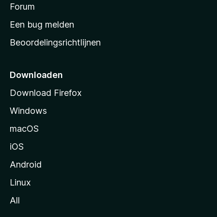
s
Forum
e
n
t
Een bug melden
a
Beoordelingsrichtlijnen
r
t
p
Downloaden
a
Download Firefox
g
Windows
i
n
macOS
a
iOS
Android
Linux
All