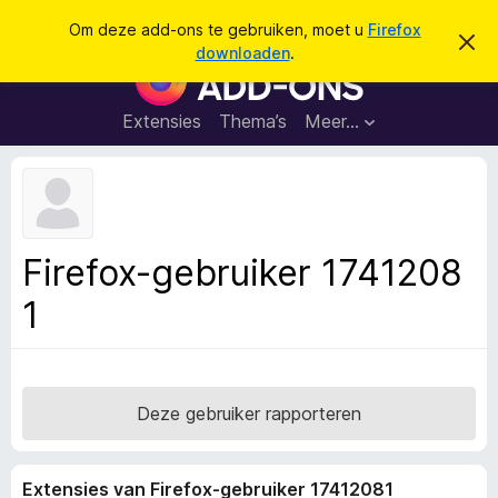
Z
Aanmelden
Om deze add-ons te gebruiken, moet u
Firefox
D
o
downloaden
.
i
A
e
t
d
b
k
e
d
Extensies
Thema’s
Meer…
e
r
-
i
n
c
o
h
n
t
v
s
e
v
r
Firefox-gebruiker 1741208
b
o
e
1
o
r
g
r
e
F
n
i
r
Deze gebruiker rapporteren
e
f
Extensies van Firefox-gebruiker 17412081
o