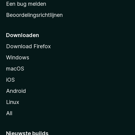
t
Een bug melden
a
Beoordelingsrichtlijnen
r
t
p
Downloaden
a
Download Firefox
g
Windows
i
n
macOS
a
iOS
Android
Linux
All
Nieuwste builds