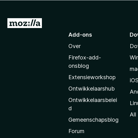
x
B
r
N
o
a
Add-ons
Do
w
a
s
Over
Do
r
e
M
r
Firefox-add-
Wi
o
onsblog
ma
z
Extensieworkshop
i
iO
l
Ontwikkelaarshub
An
l
Ontwikkelaarsbelei
Lin
a
d
’
All
Gemeenschapsblog
s
s
Forum