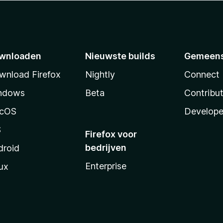
wnloaden
Nieuwste builds
Gemeen
wnload Firefox
Nightly
Connect
ndows
Beta
Contribu
cOS
Develope
S
Firefox voor
bedrijven
droid
Enterprise
ux