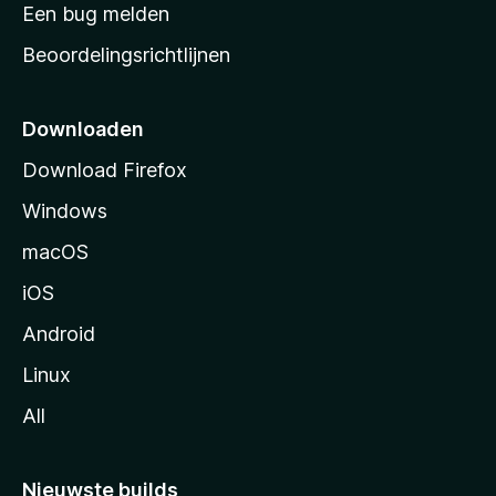
t
Een bug melden
a
Beoordelingsrichtlijnen
r
t
p
Downloaden
a
Download Firefox
g
Windows
i
n
macOS
a
iOS
Android
Linux
All
Nieuwste builds