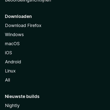
r
t
p
Downloaden
a
Download Firefox
g
Windows
i
n
macOS
a
iOS
Android
Linux
All
Nieuwste builds
Nightly