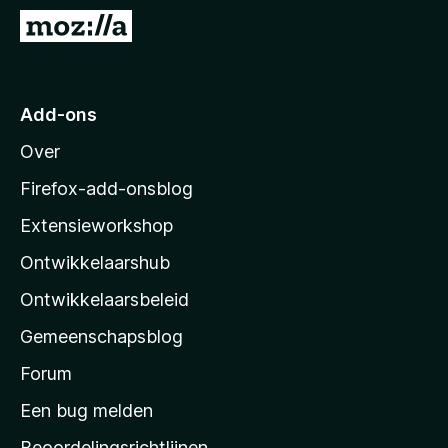
x
N
B
a
r
a
o
r
Add-ons
w
M
s
Over
o
e
z
r
Firefox-add-onsblog
i
Extensieworkshop
l
Ontwikkelaarshub
l
a
Ontwikkelaarsbeleid
’
Gemeenschapsblog
s
s
Forum
t
Een bug melden
a
Beoordelingsrichtlijnen