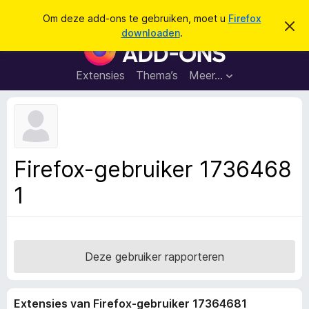
Z
Aanmelden
Om deze add-ons te gebruiken, moet u
Firefox
D
o
downloaden
.
i
A
e
t
d
b
k
e
d
Extensies
Thema’s
Meer…
e
r
-
i
n
c
o
h
n
t
v
s
e
v
r
Firefox-gebruiker 1736468
b
o
e
1
o
r
g
r
e
F
n
i
r
Deze gebruiker rapporteren
e
f
Extensies van Firefox-gebruiker 17364681
o