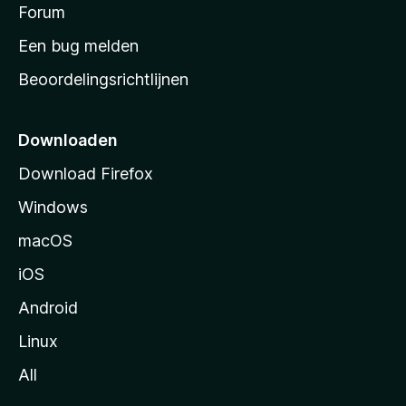
s
Forum
e
n
t
Een bug melden
a
Beoordelingsrichtlijnen
r
t
p
Downloaden
a
Download Firefox
g
Windows
i
n
macOS
a
iOS
Android
Linux
All