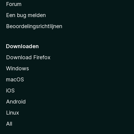
s
Forum
e
n
t
Een bug melden
a
Beoordelingsrichtlijnen
r
t
p
Downloaden
a
Download Firefox
g
Windows
i
n
macOS
a
iOS
Android
Linux
All