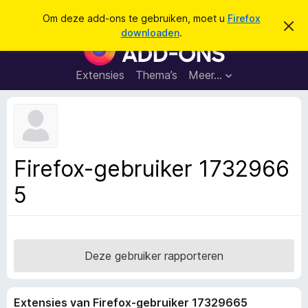
Z
Aanmelden
Om deze add-ons te gebruiken, moet u
Firefox
D
o
downloaden
.
i
A
e
t
d
b
k
e
d
Extensies
Thema’s
Meer…
e
r
-
i
n
c
o
h
n
t
v
s
e
v
r
Firefox-gebruiker 1732966
b
o
e
5
o
r
g
r
e
F
n
i
r
Deze gebruiker rapporteren
e
f
Extensies van Firefox-gebruiker 17329665
o