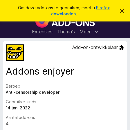
Z
Aanmelden
Om deze add-ons te gebruiken, moet u
Firefox
D
o
downloaden
.
i
A
e
t
d
b
k
e
d
Extensies
Thema’s
Meer…
e
r
-
i
n
c
o
Add-on-ontwikkelaar
h
n
t
v
s
e
v
r
Addons enjoyer
b
o
e
o
r
g
Beroep
r
e
Anti-censorship developer
F
n
i
Gebruiker sinds
r
14 jan. 2022
e
Aantal add-ons
f
4
o