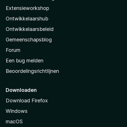
a
i
n
Extensieworkshop
r
g
l
d
e
Ontwikkelaarshub
l
e
n
r
a
Ontwikkelaarsbeleid
i
’
n
Gemeenschapsblog
s
g
s
Forum
e
n
t
Een bug melden
a
Beoordelingsrichtlijnen
r
t
p
Downloaden
a
Download Firefox
g
Windows
i
n
macOS
a