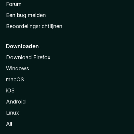
s
Forum
e
n
t
Een bug melden
a
Beoordelingsrichtlijnen
r
t
p
Downloaden
a
Download Firefox
g
Windows
i
n
macOS
a
iOS
Android
Linux
All