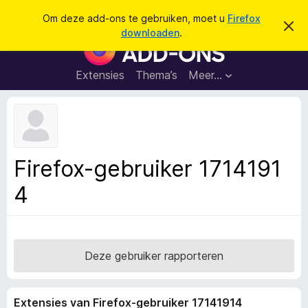
Z
Aanmelden
Om deze add-ons te gebruiken, moet u
Firefox
D
o
downloaden
.
i
A
e
t
d
b
k
e
d
Extensies
Thema’s
Meer…
e
r
-
i
n
c
o
h
n
t
v
s
e
v
r
Firefox-gebruiker 1714191
b
o
e
4
o
r
g
r
e
F
n
i
r
Deze gebruiker rapporteren
e
f
Extensies van Firefox-gebruiker 17141914
o