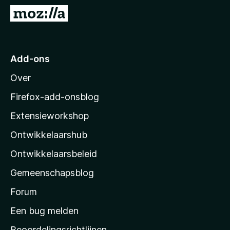
x
N
B
a
r
a
o
r
Add-ons
w
M
s
Over
o
e
z
r
Firefox-add-onsblog
i
Extensieworkshop
l
Ontwikkelaarshub
l
a
Ontwikkelaarsbeleid
’
Gemeenschapsblog
s
s
Forum
t
Een bug melden
a
Beoordelingsrichtlijnen