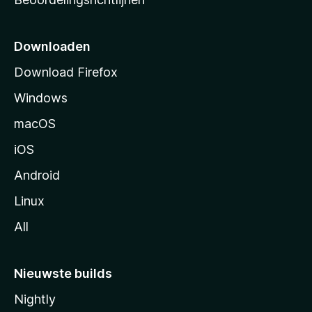
r
t
p
Downloaden
a
Download Firefox
g
Windows
i
n
macOS
a
iOS
Android
Linux
All
Nieuwste builds
Nightly