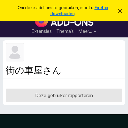
Z
Aanmelden
Om deze add-ons te gebruiken, moet u
Firefox
D
o
downloaden
.
i
A
e
t
d
b
k
e
d
Extensies
Thema’s
Meer…
e
r
-
i
n
c
o
h
n
t
v
s
e
v
r
街の車屋さん
b
o
e
o
r
g
r
e
F
n
Deze gebruiker rapporteren
i
r
e
f
o