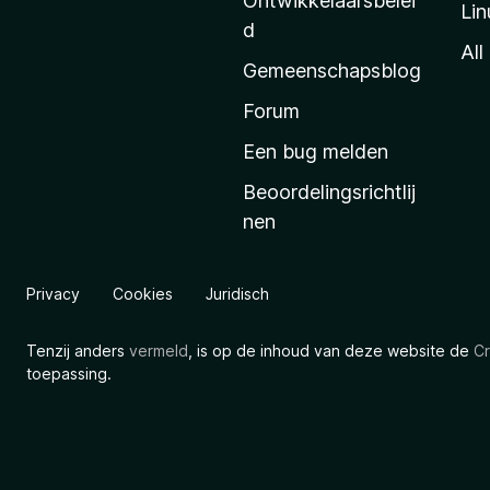
Ontwikkelaarsbelei
Lin
a
d
’
All
Gemeenschapsblog
s
s
Forum
t
Een bug melden
a
Beoordelingsrichtlij
r
nen
t
p
a
Privacy
Cookies
Juridisch
g
i
Tenzij anders
vermeld
, is op de inhoud van deze website de
Cr
n
toepassing.
a