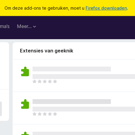
Om deze add-ons te gebruiken, moet u
Firefox downloaden
.
ma’s
Meer…
Extensies van geeknik
E
r
z
i
j
n
E
n
r
o
z
g
i