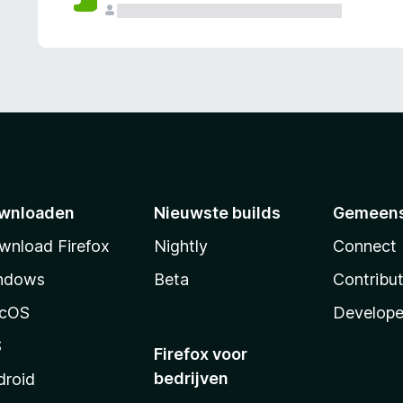
wnloaden
Nieuwste builds
Gemeen
wnload Firefox
Nightly
Connect
ndows
Beta
Contribu
cOS
Develope
S
Firefox voor
bedrijven
droid