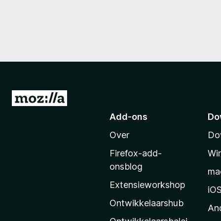
N
a
Add-ons
Do
a
Over
Do
r
M
Firefox-add-
Wi
o
onsblog
ma
z
Extensieworkshop
i
iO
l
Ontwikkelaarshub
An
l