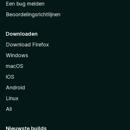
t
Een bug melden
a
Beoordelingsrichtlijnen
r
t
p
Downloaden
a
Download Firefox
g
Windows
i
n
macOS
a
iOS
Android
Linux
All
Nieuwste builds