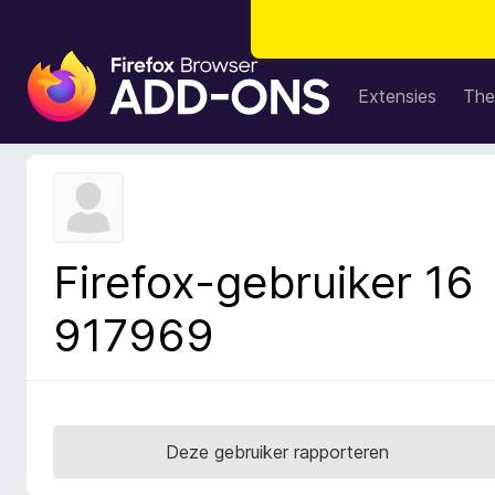
A
d
Extensies
The
d
-
o
n
s
v
Firefox-gebruiker 16
o
o
917969
r
F
i
r
e
Deze gebruiker rapporteren
f
o