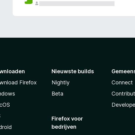
wnloaden
Nieuwste builds
Gemeen
wnload Firefox
Nightly
Connect
ndows
Beta
Contribu
cOS
Develope
S
Firefox voor
bedrijven
droid