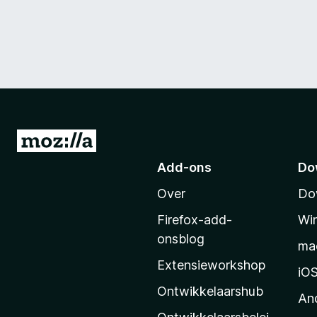
N
a
Add-ons
Do
a
Over
Do
r
M
Firefox-add-
Wi
o
onsblog
ma
z
Extensieworkshop
i
iO
l
Ontwikkelaarshub
An
l