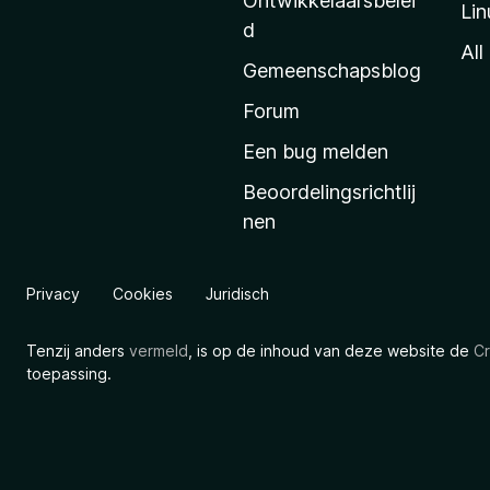
Ontwikkelaarsbelei
Lin
a
d
’
All
Gemeenschapsblog
s
s
Forum
t
Een bug melden
a
Beoordelingsrichtlij
r
nen
t
p
a
Privacy
Cookies
Juridisch
g
i
Tenzij anders
vermeld
, is op de inhoud van deze website de
Cr
n
toepassing.
a