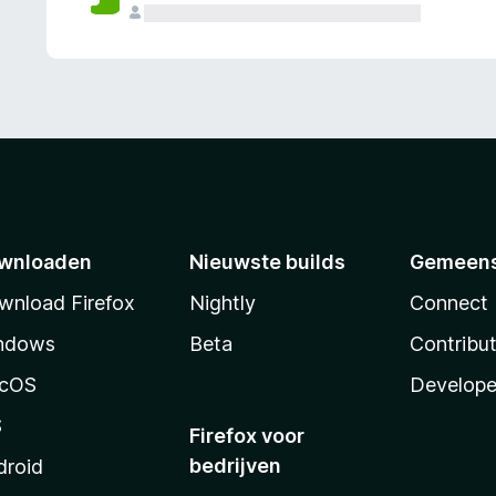
wnloaden
Nieuwste builds
Gemeen
wnload Firefox
Nightly
Connect
ndows
Beta
Contribu
cOS
Develope
S
Firefox voor
bedrijven
droid