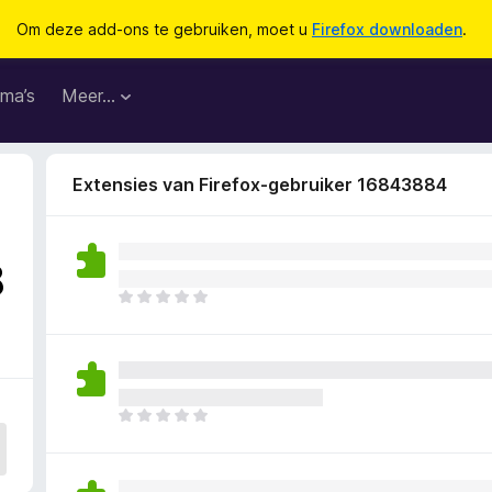
Om deze add-ons te gebruiken, moet u
Firefox downloaden
.
ma’s
Meer…
Extensies van Firefox-gebruiker 16843884
8
E
r
z
i
j
n
E
n
r
o
z
g
i