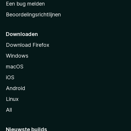
t
Een bug melden
a
Beoordelingsrichtlijnen
r
t
p
Downloaden
a
Download Firefox
g
Windows
i
n
macOS
a
iOS
Android
Linux
All
Nieuwste builds