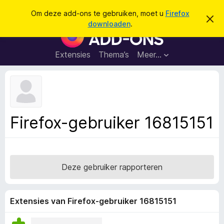
Z
Aanmelden
Om deze add-ons te gebruiken, moet u
Firefox
D
o
downloaden
.
i
A
e
t
d
b
k
e
d
Extensies
Thema’s
Meer…
e
r
-
i
n
c
o
h
n
t
v
s
e
v
r
Firefox-gebruiker 16815151
b
o
e
o
r
g
r
e
F
n
Deze gebruiker rapporteren
i
r
e
Extensies van Firefox-gebruiker 16815151
f
o