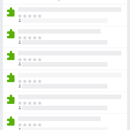
x
B
E
r
r
o
z
w
i
E
s
j
r
e
n
z
n
r
i
o
E
j
g
r
n
g
z
n
e
i
o
E
e
j
g
r
n
n
g
z
w
n
e
i
a
o
E
e
j
a
g
r
n
n
r
g
z
w
n
d
e
i
a
o
E
e
e
j
a