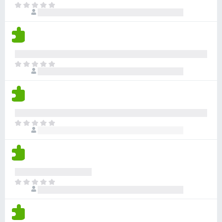
a
g
r
E
n
e
r
g
i
r
w
n
d
e
n
z
a
e
e
g
i
a
r
n
e
j
r
i
w
n
n
d
n
E
a
n
e
g
r
a
o
r
e
z
r
g
i
n
i
d
g
n
j
e
e
g
n
r
e
e
E
n
i
n
n
r
o
n
w
z
g
g
a
i
g
e
a
j
e
n
r
n
e
d
E
n
n
e
r
o
w
r
z
g
a
i
i
g
a