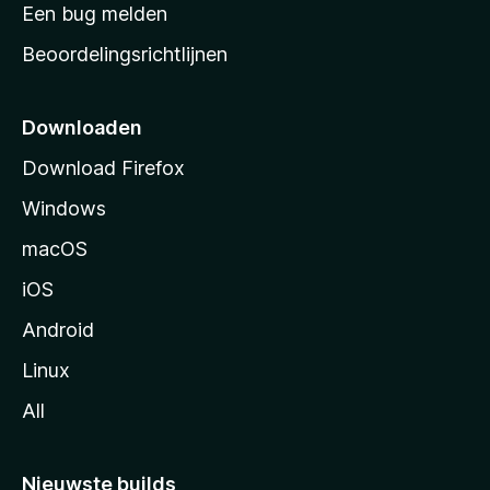
t
Een bug melden
a
Beoordelingsrichtlijnen
r
t
p
Downloaden
a
Download Firefox
g
Windows
i
n
macOS
a
iOS
Android
Linux
All
Nieuwste builds